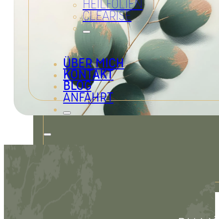
HEILFOLIEN
CLEARISE
ÜBER MICH
KONTAKT
BLOG
ANFAHRT
Impressum
Datenschutz