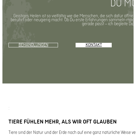
DU MÖ
Geistiges Heilen ist so vielfältig wie die Menschen, die sich dafür öffn
berührt oder neugierig macht. Ob Du erste Erfahrungen sammeln möchtest
gerade passt – ich begleite Di
BEHANDLUNGEN
KONTAKT
:
TIERE FÜHLEN MEHR, ALS WIR OFT GLAUBEN
Tiere sind der Natur und der Erde noch auf eine ganz natürliche Weise v