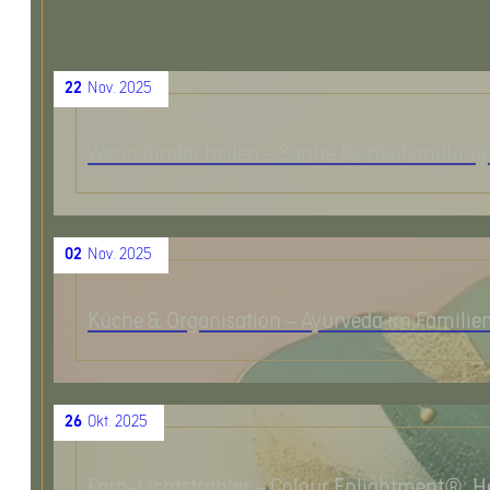
22
Nov. 2025
Wenn Kinder heilen – Sanfte Fernbehandlung 
02
Nov. 2025
Küche & Organisation – Ayurveda im Familien
26
Okt. 2025
Farb-Lichtstrahler – Colour Enlightment®: He