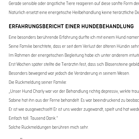
Gerade sensible oder ängstliche Tiere reagieren auf diese sanfte Form de
Natürlich ersetzt eine energetische Heilbehandlung keine tierärztlich
ERFAHRUNGSBERICHT EINER HUNDEBEHANDLUNG
Eine besonders berührende Erfahrung durfte ich mit einem Hund name
Seine Familie berichtete, dass er seit dem Verlust der älteren Hündin se
Im Rahmen der energetischen Begleitung habe ich unter anderem intuiti
Erst Wochen später stellte die Tierärztin fest, dass sich Blasensteine geb
Besonders bewegend war jedoch die Veränderung in seinem Wesen.
Die Rückmeldung seiner Familie:
„Unser Hund Charly war vor der Behandlung richtig depressiv, wirkte tra
Sabine hat ihn aus der Ferne behandelt. Es war beeindruckend zu beobac
Er ist wie ausgewechselt! Er ist uns wieder zugewandt, spielt und hat wi
Einfach toll. Tausend Dank.“
Solche Rückmeldungen berühren mich sehr.