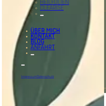
HEILFOLIEN
CLEARISE
ÜBER MICH
KONTAKT
BLOG
ANFAHRT
Impressum
Datenschutz