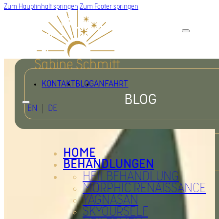
Zum Hauptinhalt springen
Zum Footer springen
KONTAKT
BLOG
ANFAHRT
BLOG
EN
DE
HOME
BEHANDLUNGEN
HEILBEHANDLUNG
MORPHIC RENAISSANCE
YAGNASAN
SKYOURSELF